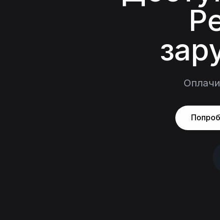
Pe
зар
Оплачи
Попроб