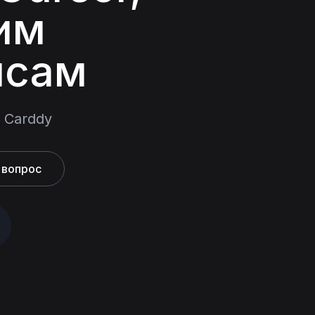
гим
исам
 Carddy
 вопрос