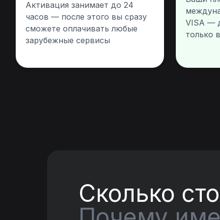
Активация занимает до 24
междуна
часов — после этого вы сразу
VISA — 
сможете оплачивать любые
только 
зарубежные сервисы
Сколько сто
Почему име